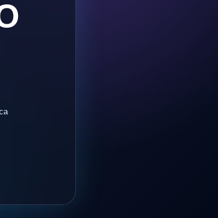
O
ica